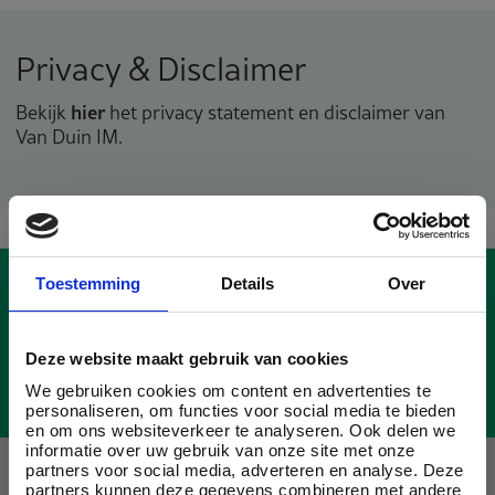
Privacy & Disclaimer
hier
Bekijk
het privacy statement en disclaimer van
Van Duin IM.
Toestemming
Details
Over
Stel uw vraag
Mail ons
Deze website maakt gebruik van cookies
Bel ons
We gebruiken cookies om content en advertenties te
personaliseren, om functies voor social media te bieden
en om ons websiteverkeer te analyseren. Ook delen we
Offerte aanvraag
informatie over uw gebruik van onze site met onze
partners voor social media, adverteren en analyse. Deze
partners kunnen deze gegevens combineren met andere